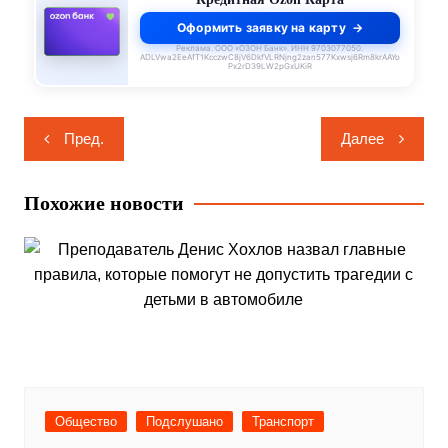
Оформить заявку на карту
Реклама. ООО «ОЗОН Банк». ИНН 9703077050.
ADLVwa2EeAfT1KcczwC8jV6DkfVLRNjng2zan577Kxwsj6Rm8krAAYo
Px2rD39LW2pGxUKiR
Навигация
Пред.
Далее
по
записям
Похожие новости
Общество
Подслушано
Транспорт