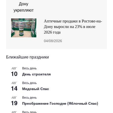
Аптечные продажи в Ростове-на-
Дону выросли на 23% в июле
2026 года
04/08/2026
Ближайшие праздники
Весь день
АВГ
10
День строителя
Весь день
АВГ
14
Медовый Спас
Весь день
АВГ
19
Преображение Господне (Яблочный Спас)
Весь день
АВГ