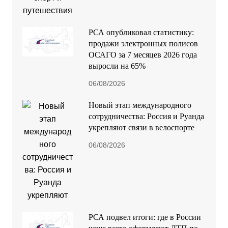
РСА опубликовал статистику:
продажи электронных полисов
ОСАГО за 7 месяцев 2026 года
выросли на 65%
06/08/2026
Новый этап международного
сотрудничества: Россия и Руанда
укрепляют связи в велоспорте
06/08/2026
РСА подвел итоги: где в России