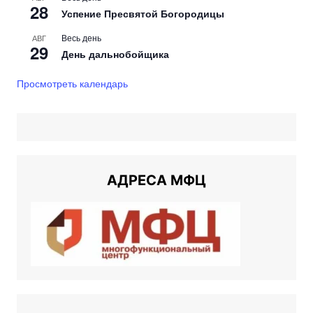
28
Успение Пресвятой Богородицы
Весь день
АВГ
29
День дальнобойщика
Просмотреть календарь
АДРЕСА МФЦ