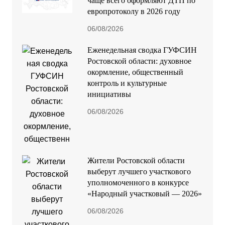
чаще всего оформляют ДТП по
европротоколу в 2026 году
06/08/2026
Еженедельная сводка ГУФСИН
Ростовской области: духовное
окормление, общественный
контроль и культурные
инициативы
06/08/2026
Жители Ростовской области
выберут лучшего участкового
уполномоченного в конкурсе
«Народный участковый — 2026»
06/08/2026