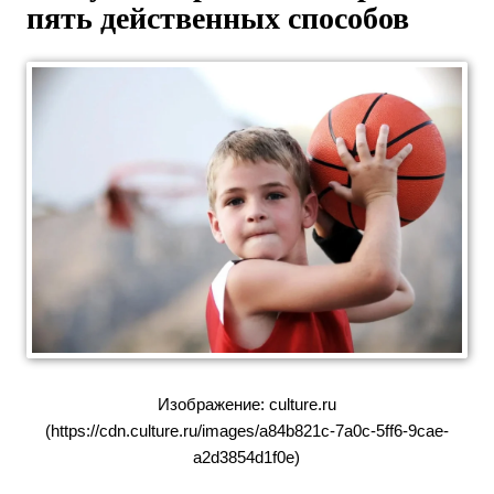
пять действенных способов
Изображение: culture.ru
(https://cdn.culture.ru/images/a84b821c-7a0c-5ff6-9cae-
a2d3854d1f0e)