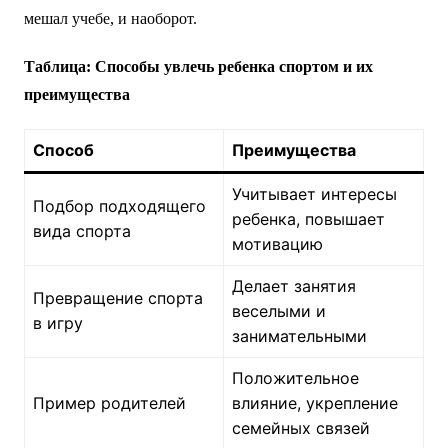
мешал учебе, и наоборот.
Таблица: Способы увлечь ребенка спортом и их
преимущества
Способ
Преимущества
Учитывает интересы
Подбор подходящего
ребенка, повышает
вида спорта
мотивацию
Делает занятия
Превращение спорта
веселыми и
в игру
занимательными
Положительное
Пример родителей
влияние, укрепление
семейных связей