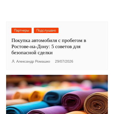
Партнеры
Подслушано
Покупка автомобиля с пробегом в
Ростове-на-Дону: 5 советов для
безопасной сделки
Александр Ромашко
29/07/2026