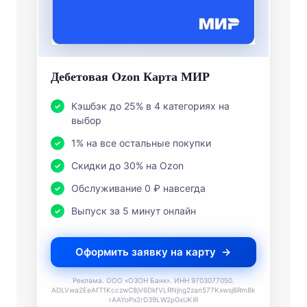
Дебетовая Ozon Карта МИР
Кэшбэк до 25% в 4 категориях на
выбор
1% на все остальные покупки
Скидки до 30% на Ozon
Обслуживание 0 ₽ навсегда
Выпуск за 5 минут онлайн
Оформить заявку на карту
Реклама. ООО «ОЗОН Банк». ИНН 9703077050.
ADLVwa2EeAfT1KcczwC8jV6DkfVLRNjng2zan577Kxwsj6Rm8k
rAAYoPx2rD39LW2pGxUKiR