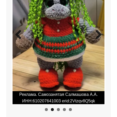
Previ
Next
ous
.А.
Реклама. Самозанятая Салмашова А.А.
Ре
qk
ИНН:610207641003 erid:2Vtzqv8Q5qk
И