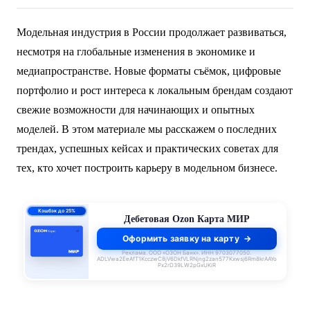
Модельная индустрия в России продолжает развиваться,
несмотря на глобальные изменения в экономике и
медиапространстве. Новые форматы съёмок, цифровые
портфолио и рост интереса к локальным брендам создают
свежие возможности для начинающих и опытных
моделей. В этом материале мы расскажем о последних
трендах, успешных кейсах и практических советах для
тех, кто хочет построить карьеру в модельном бизнесе.
ПСК 55–62,4%
годовых
Кредитная Ozon Карта
Оформить заявку на карту
Реклама. ООО «ОЗОН Банк». ИНН 9703077050.
ADLVwa2EeAfT1KcczwC8jV6DkfVLRNjng2zan577Kxwsj6Rm8krAAYo
Px2rD39LW2pGxUKiR