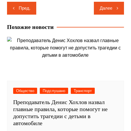
Навигация
Пред.
Далее
по
записям
Похожие новости
Общество
Подслушано
Транспорт
Преподаватель Денис Хохлов назвал
главные правила, которые помогут не
допустить трагедии с детьми в
автомобиле