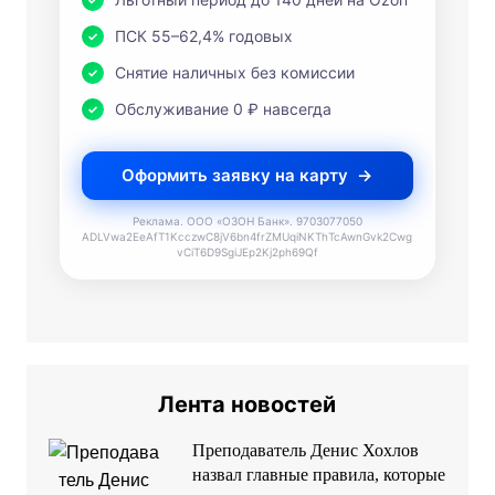
ПСК 55–62,4% годовых
Снятие наличных без комиссии
Обслуживание 0 ₽ навсегда
Оформить заявку на карту
Реклама. ООО «ОЗОН Банк». 9703077050
ADLVwa2EeAfT1KcczwC8jV6bn4frZMUqiNKThTcAwnGvk2Cwg
vCiT6D9SgiJEp2Kj2ph69Qf
Лента новостей
Преподаватель Денис Хохлов
назвал главные правила, которые