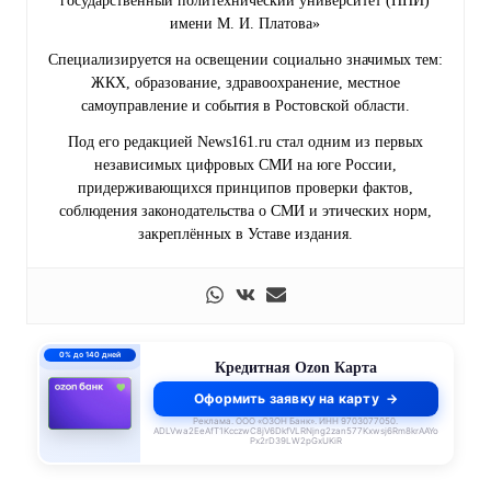
государственный политехнический университет (НПИ)
имени М. И. Платова»
Специализируется на освещении социально значимых тем:
ЖКХ, образование, здравоохранение, местное
самоуправление и события в Ростовской области.
Под его редакцией News161.ru стал одним из первых
независимых цифровых СМИ на юге России,
придерживающихся принципов проверки фактов,
соблюдения законодательства о СМИ и этических норм,
закреплённых в Уставе издания.
0% до 140 дней
Кредитная Ozon Карта
Оформить заявку на карту
Реклама. ООО «ОЗОН Банк». ИНН 9703077050.
ADLVwa2EeAfT1KcczwC8jV6DkfVLRNjng2zan577Kxwsj6Rm8krAAYo
Px2rD39LW2pGxUKiR