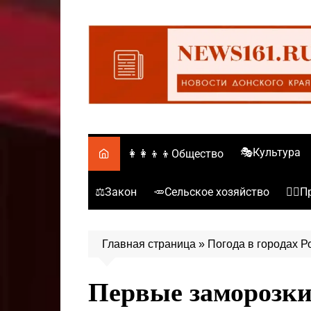
Перейти
к
содержимому
🎭Культура
👩‍👩‍👦‍👦Общество
⚖️Закон
🥕Сельское хозяйство
👮‍♂
Главная страница
»
Погода в городах Р
Первые заморозки