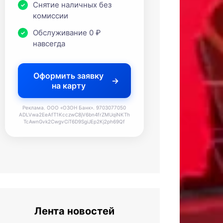
Снятие наличных без
комиссии
Обслуживание 0 ₽
навсегда
Оформить заявку
на карту
Реклама. ООО «ОЗОН Банк». 9703077050
ADLVwa2EeAfT1KcczwC8jV6bn4frZMUqiNKTh
TcAwnGvk2CwgvCiT6D9SgiJEp2Kj2ph69Qf
Лента новостей