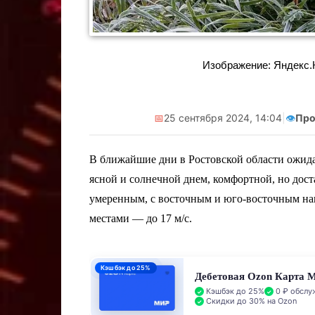
Изображение: Яндекс.Ка
📅
25 сентября 2024, 14:04
|
👁️
Про
В ближайшие дни в Ростовской области ожида
ясной и солнечной днем, комфортной, но дост
умеренным, с восточным и юго-восточным нап
местами — до 17 м/с.
Кэшбэк до 25%
Дебетовая Ozon Карта 
Кэшбэк до 25%
0 ₽ обслу
Скидки до 30% на Ozon