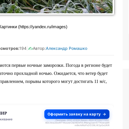
Реклама. Самозанятая Салмашова
А.А. ИНН:610207641003
ртинки (https://yandex.ru/images)
erid:2Vtzqv8Q5qk
смотров:
194
|
✍️
Автор:
Александр Ромашко
ются первые ночные заморозки. Погода в регионе будет
аточно прохладной ночью. Ожидается, что ветер будет
равлением, порывы которого могут достигать 11 м/с,
МИР
Оформить заявку на карту
живание
Реклама. ООО «ОЗОН Банк». ИНН 9703077050.
ADLVwa2EeAfT1KcczwC8jV6DkfVLRNjng2zan577Kxwsj6R
m8krAAYoPx2rD39LW2pGxUKiR