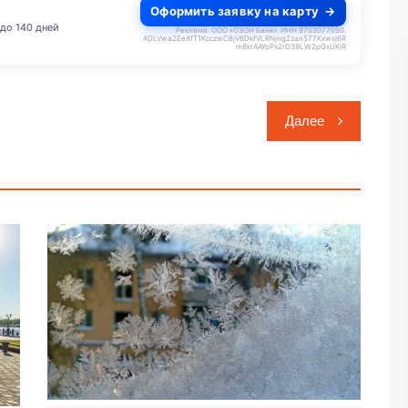
Оформить заявку на карту
до 140 дней
Реклама. ООО «ОЗОН Банк». ИНН 9703077050.
ADLVwa2EeAfT1KcczwC8jV6DkfVLRNjng2zan577Kxwsj6R
m8krAAYoPx2rD39LW2pGxUKiR
Далее