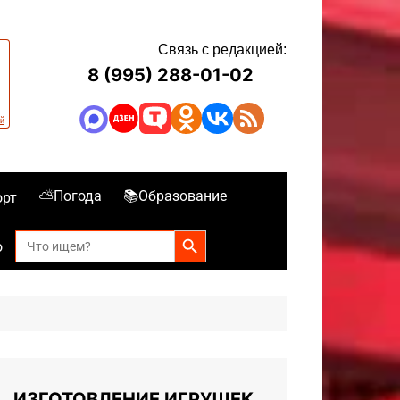
Связь с редакцией:
8 (995) 288-01-02
⛅Погода
📚Образование
орт
Search Button
Search
о
for:
ИЗГОТОВЛЕНИЕ ИГРУШЕК