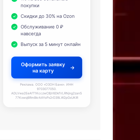
покупки
Скидки до 30% на Ozon
Обслуживание 0 ₽
навсегда
Выпуск за 5 минут онлайн
Оформить заявку
на карту
Реклама. ООО «ОЗОН Банк». ИНН
9703077050.
ADLVwa2EeAfT1KcczwC8jV6DkfVLRNjng2zan5
77Kxwsj6Rm8krAAYoPx2rD39LW2pGxUKiR