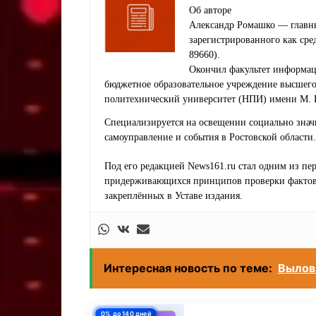
Об авторе
Александр Ромашко — главны
зарегистрированного как ср
89660).
Окончил факультет информац
бюджетное образовательное учреждение высшег
политехнический университет (НПИ) имени М. 
Специализируется на освещении социально знач
самоуправление и события в Ростовской области.
Под его редакцией News161.ru стал одним из п
придерживающихся принципов проверки фактов,
закреплённых в Уставе издания.
Интересная новость по теме:
Вылов 
0% до 140 дней