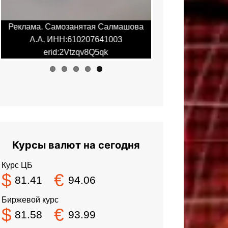
Реклама. Самозанятая Салмашова
Реклама. Самоза
А.А. ИНН:610207641003
А.А. ИНН:6
erid:2Vtzqv8Q5qk
erid:2Vt
Курсы валют на сегодня
Курс ЦБ
$
€
81.41
94.06
Биржевой курс
$
€
81.58
93.99