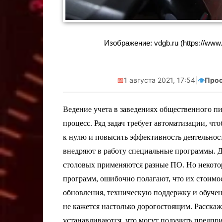
Реклама. С
А.А. И
Изображение: vdgb.ru (https://www.v
eri
📅
1 августа 2021, 17:54
|
👁️
Прос
Ведение учета в заведениях общественного 
процесс. Ряд задач требует автоматизации, ч
к нулю и повысить эффективность деятельнос
внедряют в работу специальные программы. Дл
столовых применяются разные ПО. Но некото
программ, ошибочно полагают, что их стоимо
обновления, техническую поддержку и обучен
не кажется настолько дорогостоящим. Расскаж
устанавливаются, что могут получить предпр