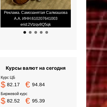
ова
Реклама. Самозанятая Салмашова
Реклама. Са
А.А. ИНН:610207641003
А.А. ИН
erid:2Vtzqv8Q5qk
erid
Курсы валют на сегодня
Курс ЦБ
$
€
82.17
94.84
Биржевой курс
$
€
82.52
95.39