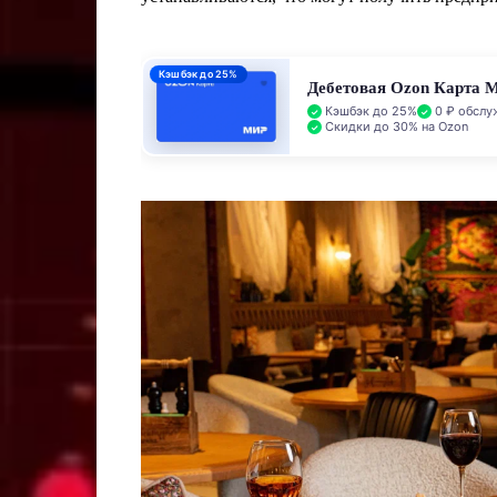
Кэшбэк до 25%
Дебетовая Ozon Карта 
Кэшбэк до 25%
0 ₽ обслу
Скидки до 30% на Ozon