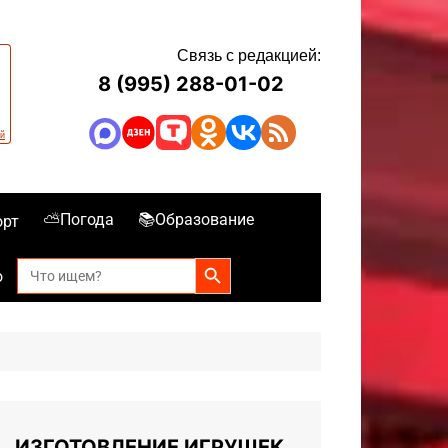
Связь с редакцией:
8 (995) 288-01-02
⛅Погода
📚Образование
орт
Search Button
Search
о
for:
ИЗГОТОВЛЕНИЕ ИГРУШЕК