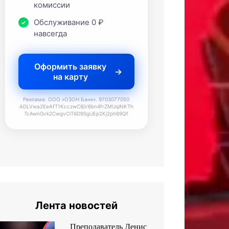
комиссии
Обслуживание 0 ₽
навсегда
Оформить заявку
на карту
Реклама. ООО «ОЗОН Банк». 9703077050
ADLVwa2EeAfT1KcczwC8jV6bn4frZMUqiNKTh
TcAwnGvk2CwgvCiT6D9SgiJEp2Kj2ph69Qf
Лента новостей
Преподаватель Денис