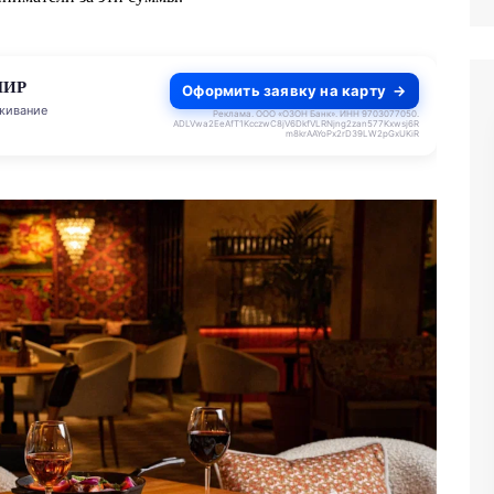
МИР
Оформить заявку на карту
живание
Реклама. ООО «ОЗОН Банк». ИНН 9703077050.
ADLVwa2EeAfT1KcczwC8jV6DkfVLRNjng2zan577Kxwsj6R
m8krAAYoPx2rD39LW2pGxUKiR