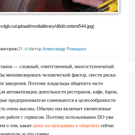
амозанятая Салмашова
Реклама. Самозанятая Салмаш
НН:610207641003
А.А. ИНН:610207641003
dgb.ru/upload/medialibrary/d6d/content544.jpg)
d:2Vtzqv8Q5qk
erid:2Vtzqv8Q5qk
мотров:
21
|
✍️
Автор:
Александр Ромашко
питания — сложный, ответственный, многоступенчатый
тобы минимизировать человеческий фактор, свести риски
ти заведения. Поэтому владельцы общепита часто
я автоматизации деятельности ресторанов, кафе, баров,
рые предприниматели сомневаются в целесообразности
сть очень высока. Обычно она включает ежемесячные
ие работе с сервисом. Поэтому использование ПО уже
ем о том, какие
цены на программы в общепите
сейчас
иниматели за эти суммы.