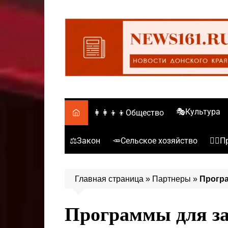
Перейти
к
содержимому
🎭Культура
👩‍👩‍👦‍👦Общество
⚖️Закон
🥕Сельское хозяйство
👮‍♂
Главная страница
»
Партнеры
»
Програ
Программы для за