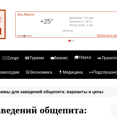
🎓Наука
📸Туризм
💼Бизнес
🚗Трансп
🏋️‍♀️Спорт
💱Экономика
💊Медицина
👀Подслушан
️Правосудие
ммы для заведений общепита: варианты и цены
ведений общепита: