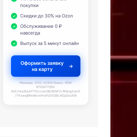
покупки
Скидки до 30% на Ozon
Обслуживание 0 ₽
навсегда
Выпуск за 5 минут онлайн
Оформить заявку
на карту
Реклама. ООО «ОЗОН Банк». ИНН
9703077050.
ADLVwa2EeAfT1KcczwC8jV6DkfVLRNjng2zan5
77Kxwsj6Rm8krAAYoPx2rD39LW2pGxUKiR