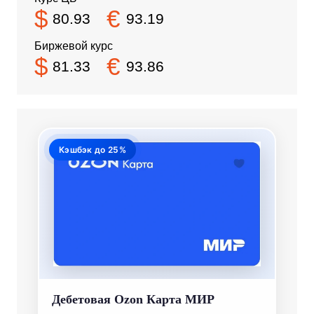
Биржевой курс
$
€
81.33
93.86
Кэшбэк до 25%
Дебетовая Ozon Карта МИР
Кэшбэк до 25% в 4 категориях на
выбор