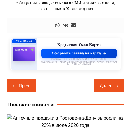
соблюдения законодательства о СМИ и этических норм,
закреплённых в Уставе издания.
0% до 140 дней
Кредитная Ozon Карта
Оформить заявку на карту
Реклама. ООО «ОЗОН Банк». ИНН 9703077050.
ADLVwa2EeAfT1KcczwC8jV6DkfVLRNjng2zan577Kxwsj6Rm8krAAYo
Px2rD39LW2pGxUKiR
Навигация
Пред.
Далее
по
записям
Похожие новости