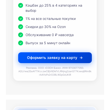
1% на все остальные покупки
Скидки до 30% на Ozon
Обслуживание 0 ₽ навсегда
Выпуск за 5 минут онлайн
Оформить заявку на карту
Реклама. ООО «ОЗОН Банк». ИНН 9703077050.
ADLVwa2EeAfT1KcczwC8jV6DkfVLRNjng2zan577Kxwsj6Rm8k
rAAYoPx2rD39LW2pGxUKiR
0% до 140 дней