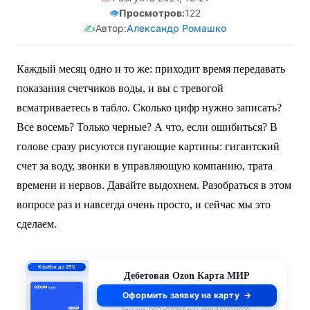
👁️
Просмотров:
122
✍️
Автор:
Александр Ромашко
Каждый месяц одно и то же: приходит время передавать
показания счетчиков воды, и вы с тревогой
всматриваетесь в табло. Сколько цифр нужно записать?
Все восемь? Только черные? А что, если ошибиться? В
голове сразу рисуются пугающие картины: гигантский
счет за воду, звонки в управляющую компанию, трата
времени и нервов. Давайте выдохнем. Разобраться в этом
вопросе раз и навсегда очень просто, и сейчас мы это
сделаем.
0% до 140 дней
Кредитная Ozon Карта
Оформить заявку на карту
Реклама. ООО «ОЗОН Банк». ИНН 9703077050.