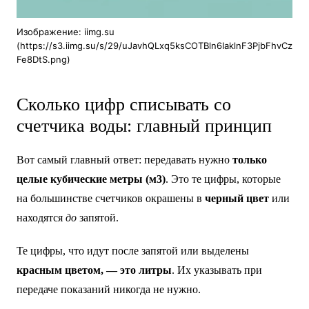
Изображение: iimg.su
(https://s3.iimg.su/s/29/uJavhQLxq5ksCOTBln6IaklnF3PjbFhvCz
Fe8DtS.png)
Сколько цифр списывать со
счетчика воды: главный принцип
Вот самый главный ответ: передавать нужно
только
целые кубические метры (м
3
)
. Это те цифры, которые
на большинстве счетчиков окрашены в
черный цвет
или
находятся
до
запятой.
Те цифры, что идут после запятой или выделены
красным цветом, — это литры
. Их указывать при
передаче показаний никогда не нужно.