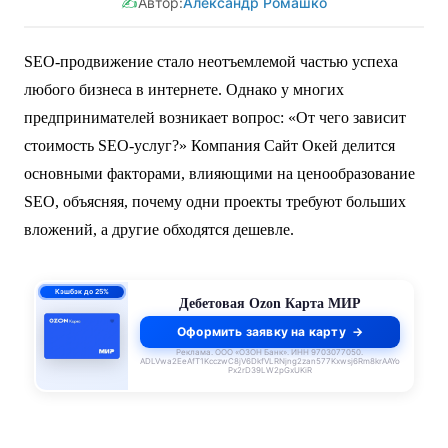
✍️
Автор:
Александр Ромашко
SEO-продвижение стало неотъемлемой частью успеха
любого бизнеса в интернете. Однако у многих
предпринимателей возникает вопрос: «От чего зависит
стоимость SEO-услуг?» Компания Сайт Окей делится
основными факторами, влияющими на ценообразование
SEO, объясняя, почему одни проекты требуют больших
вложений, а другие обходятся дешевле.
ПСК 55–62,4%
годовых
Кредитная Ozon Карта
Оформить заявку на карту
Реклама. ООО «ОЗОН Банк». ИНН 9703077050.
ADLVwa2EeAfT1KcczwC8jV6DkfVLRNjng2zan577Kxwsj6Rm8krAAYo
Px2rD39LW2pGxUKiR