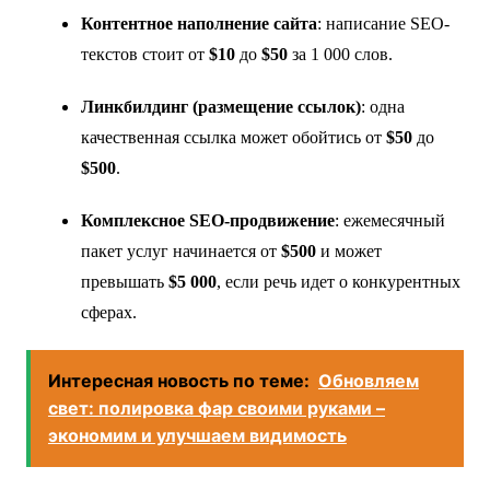
Контентное наполнение сайта
: написание SEO-
текстов стоит от
$10
до
$50
за 1 000 слов.
Линкбилдинг (размещение ссылок)
: одна
качественная ссылка может обойтись от
$50
до
$500
.
Комплексное SEO-продвижение
: ежемесячный
пакет услуг начинается от
$500
и может
превышать
$5 000
, если речь идет о конкурентных
сферах.
Интересная новость по теме:
Обновляем
свет: полировка фар своими руками –
экономим и улучшаем видимость