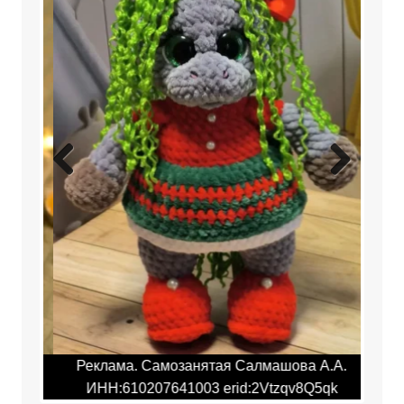
Previ
Next
ous
.А.
Реклама. Самозанятая Салмашова А.А.
Ре
qk
ИНН:610207641003 erid:2Vtzqv8Q5qk
И