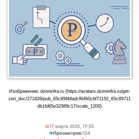
Изображение: dzeninfra.ru (https://avatars.dzeninfra.ru/get-
zen_doc/271828/pub_65c896bfadcf6460cbf71192_65c89711
db1fd65e32989c17/scale_1200)
📅
17 марта 2025, 17:35
👁️
Просмотров:
104