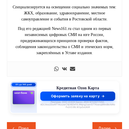
Специализируется на освещении социально значимых тем:
ЖКХ, образование, здравоохранение, местное
самоуправление и события в Ростовской области.
Под его редакцией News161.ru стал одним из первых
независимых цифровых СМИ на юге России,
придерживающихся принципов проверки фактов,
соблюдения законодательства о СМИ и этических норм,
закреплённых в Уставе издания.
0% до 140 дней
Кредитная Ozon Карта
Оформить заявку на карту
Реклама. ООО «ОЗОН Банк». ИНН 9703077050.
ADLVwa2EeAfT1KcczwC8jV6DkfVLRNjng2zan577Kxwsj6Rm8krAAYo
Px2rD39LW2pGxUKiR
Навигация
Пред.
Далее