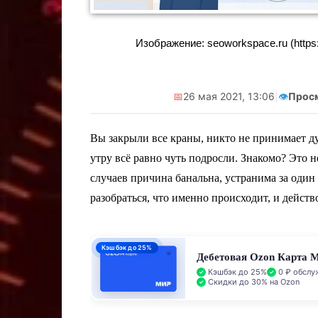
Реклама. Самозанятая Салмашова
Реклама. Самоз
Изображение: seoworkspace.ru (https:
А.А. ИНН:610207641003
А.А. ИНН:
erid:2Vtzqv8Q5qk
erid:2V
📅
26 мая 2021, 13:06
|
👁️
Прос
Вы закрыли все краны, никто не принимает д
утру всё равно чуть подросли. Знакомо? Это 
случаев причина банальна, устранима за один
разобраться, что именно происходит, и действ
ПСК 55–62,4% годовых
Кредитная Ozon Карта
Лимит до 1 000 000 ₽
0% 
0 ₽ обслуживание