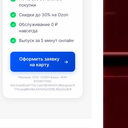
покупки
Скидки до 30% на Ozon
Обслуживание 0 ₽
навсегда
Выпуск за 5 минут онлайн
Оформить заявку
на карту
Реклама. ООО «ОЗОН Банк». ИНН
9703077050.
ADLVwa2EeAfT1KcczwC8jV6DkfVLRNjng2zan5
77Kxwsj6Rm8krAAYoPx2rD39LW2pGxUKiR