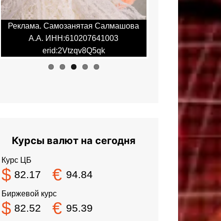
Реклама. Самозанятая Салмашова
Реклама. Самоза
А.А. ИНН:610207641003
А.А. ИНН:6
erid:2Vtzqv8Q5qk
erid:2Vt
Курсы валют на сегодня
Курс ЦБ
$
€
82.17
94.84
Биржевой курс
$
€
82.52
95.39