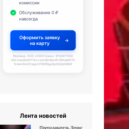
комиссии
Обслуживание 0 ₽
навсегда
Оформить заявку
на карту
Реклама. ООО «ОЗОН Банк». 9703077050
ADLVwa2EeAfT1KcczwC8jV6bn4frZMUqiNKTh
TcAwnGvk2CwgvCiT6D9SgiJEp2Kj2ph69Qf
Лента новостей
Преподаватель Денис