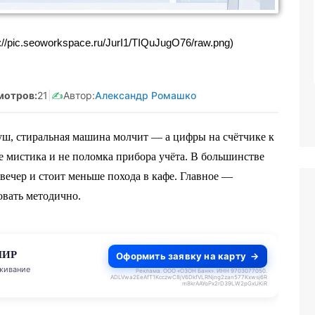
анятая Салмашова
Реклама. Самозанятая Салмашова
//pic.seoworkspace.ru/JurI1/TIQuJugO76/raw.png)
610207641003
А.А. ИНН:610207641003
tzqv8Q5qk
erid:2Vtzqv8Q5qk
мотров:
21
|
✍️
Автор:
Александр Ромашко
уш, стиральная машина молчит — а цифры на счётчике к
не мистика и не поломка прибора учёта. В большинстве
 вечер и стоит меньше похода в кафе. Главное —
овать методично.
Оформить заявку на карту
до 140 дней
Реклама. ООО «ОЗОН Банк». ИНН 9703077050.
ADLVwa2EeAfT1KcczwC8jV6DkfVLRNjng2zan577Kxwsj6R
m8krAAYoPx2rD39LW2pGxUKiR