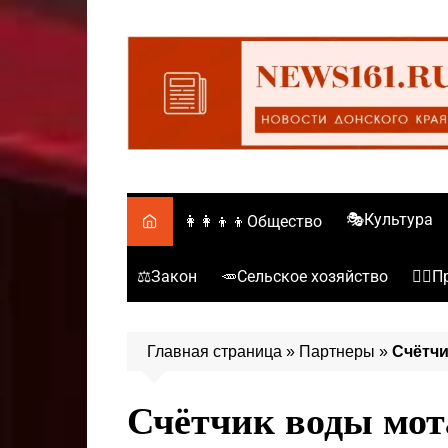
Перейти
к
содержимому
🎭Культура
👩‍👩‍👦‍👦Общество
⚖️Закон
🥕Сельское хозяйство
👮‍♂
Главная страница
»
Партнеры
»
Счётчи
Счётчик воды мота