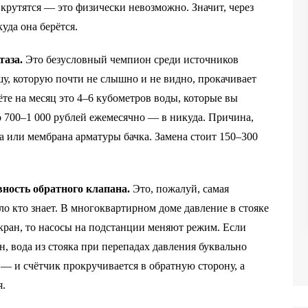
 крутятся — это физически невозможно. Значит, через
уда она берётся.
таза.
Это безусловный чемпион среди источников
ашу, которую почти не слышно и не видно, прокачивает
чёте на месяц это 4–6 кубометров воды, которые вы
о 700–1 000 рублей ежемесячно — в никуда. Причина,
а или мембрана арматуры бачка. Замена стоит 150–300
ность обратного клапана.
Это, пожалуй, самая
ло кто знает. В многоквартирном доме давление в стояке
 кран, то насосы на подстанции меняют режим. Если
н, вода из стояка при перепадах давления буквально
 — и счётчик прокручивается в обратную сторону, а
я.