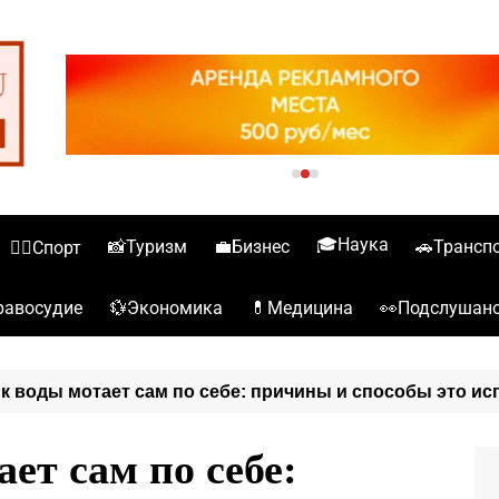
🎓Наука
📸Туризм
💼Бизнес
🚗Трансп
🏋️‍♀️Спорт
💱Экономика
💊Медицина
👀Подслушан
️Правосудие
к воды мотает сам по себе: причины и способы это ис
ет сам по себе: