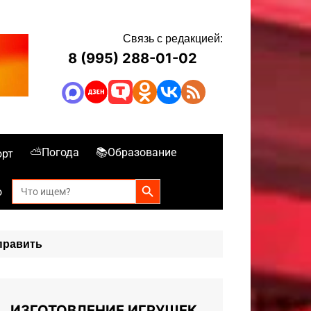
Связь с редакцией:
8 (995) 288-01-02
⛅Погода
📚Образование
орт
Search Button
Search
о
for:
править
ИЗГОТОВЛЕНИЕ ИГРУШЕК