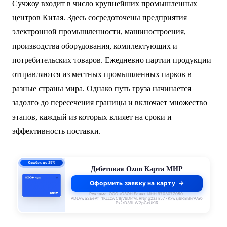
Сучжоу входит в число крупнейших промышленных
центров Китая. Здесь сосредоточены предприятия
электронной промышленности, машиностроения,
производства оборудования, комплектующих и
потребительских товаров. Ежедневно партии продукции
отправляются из местных промышленных парков в
разные страны мира. Однако путь груза начинается
задолго до пересечения границы и включает множество
этапов, каждый из которых влияет на сроки и
эффективность поставки.
ПСК 55–62,4%
годовых
Кредитная Ozon Карта
Оформить заявку на карту
Реклама. ООО «ОЗОН Банк». ИНН 9703077050.
ADLVwa2EeAfT1KcczwC8jV6DkfVLRNjng2zan577Kxwsj6Rm8krAAYo
Px2rD39LW2pGxUKiR