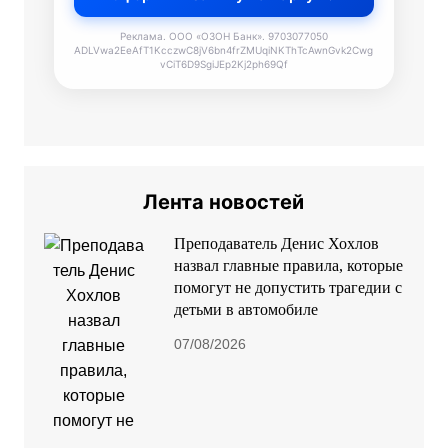
Реклама. ООО «ОЗОН Банк». 9703077050
ADLVwa2EeAfT1KcczwC8jV6bn4frZMUqiNKThTcAwnGvk2Cwg
vCiT6D9SgiJEp2Kj2ph69Qf
Лента новостей
Преподаватель Денис Хохлов
назвал главные правила, которые
помогут не допустить трагедии с
детьми в автомобиле
07/08/2026