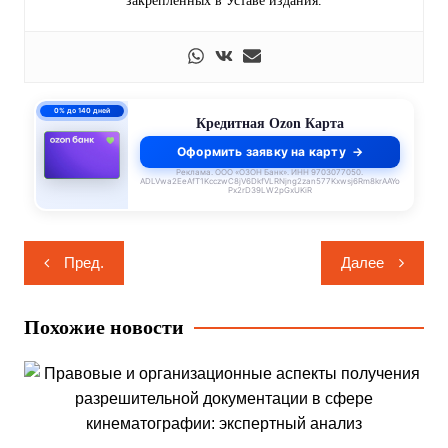
закреплённых в Уставе издания.
0% до 140 дней
Кредитная Ozon Карта
Оформить заявку на карту
Реклама. ООО «ОЗОН Банк». ИНН 9703077050.
ADLVwa2EeAfT1KcczwC8jV6DkfVLRNjng2zan577Kxwsj6Rm8krAAYo
Px2rD39LW2pGxUKiR
Навигация
Пред.
Далее
по
записям
Похожие новости