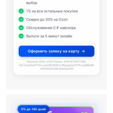
выбор
1% на все остальные покупки
Скидки до 30% на Ozon
Обслуживание 0 ₽ навсегда
Выпуск за 5 минут онлайн
Оформить заявку на карту
Реклама. ООО «ОЗОН Банк». ИНН 9703077050.
ADLVwa2EeAfT1KcczwC8jV6DkfVLRNjng2zan577Kxwsj6Rm8k
rAAYoPx2rD39LW2pGxUKiR
0% до 140 дней