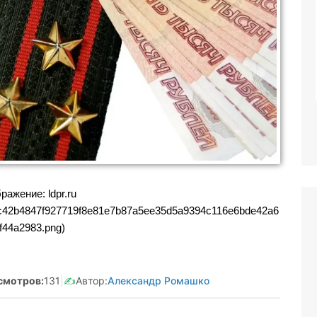
Реклама. Самозанятая Салмашова
А.А. ИНН:610207641003
erid:2Vtzqv8Q5qk
ражение: ldpr.ru
d/51ac42b4847f927719f8e81e7b87a5ee35d5a9394c116e6bde42a6
f44a2983.png)
смотров:
131
|
✍️
Автор:
Александр Ромашко