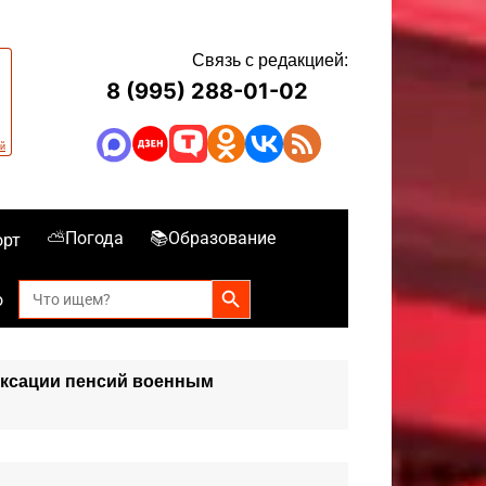
Связь с редакцией:
8 (995) 288-01-02
⛅Погода
📚Образование
орт
Search Button
Search
о
for:
ексации пенсий военным