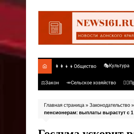
Перейти
к
содержимому
🎭Культура
👩‍👩‍👦‍👦Общество
⚖️Закон
🥕Сельское хозяйство
👮‍♂
Главная страница
»
Законодательство
пенсионерам: выплаты вырастут с 1 
Госдума ускорит 