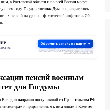
ним, в Ростовской области и по всей России могут
дующем году. Государственная Дума в приоритетном
ции их пенсий на уровень фактической инфляции. Об
н.
МИР
Оформить заявку на карту
живание
Реклама. ООО «ОЗОН Банк». ИНН 9703077050.
ADLVwa2EeAfT1KcczwC8jV6DkfVLRNjng2zan577Kxwsj6R
m8krAAYoPx2rD39LW2pGxUKiR
ексации пенсий военным
итет для Госдумы
в Володин направил поступивший из Правительства РФ
 пенсионерам и приравненным к ним лицам в Комитет