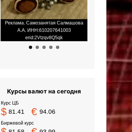
Реклама. Самозанятая Салмашова
Реклама. Самоза
А.А. ИНН:610207641003
А.А. ИНН:6
erid:2Vtzqv8Q5qk
erid:2Vt
Курсы валют на сегодня
Курс ЦБ
$
€
81.41
94.06
Биржевой курс
$
€
81.58
93.99