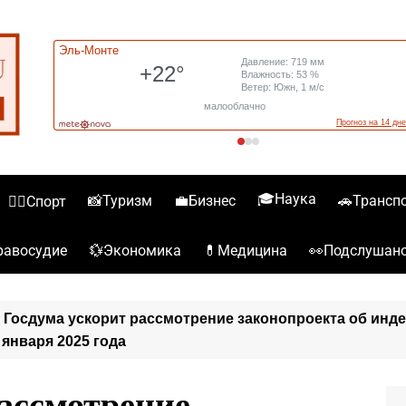
🎓Наука
📸Туризм
💼Бизнес
🚗Трансп
🏋️‍♀️Спорт
💱Экономика
💊Медицина
👀Подслушан
️Правосудие
»
Госдума ускорит рассмотрение законопроекта об инд
января 2025 года
рассмотрение