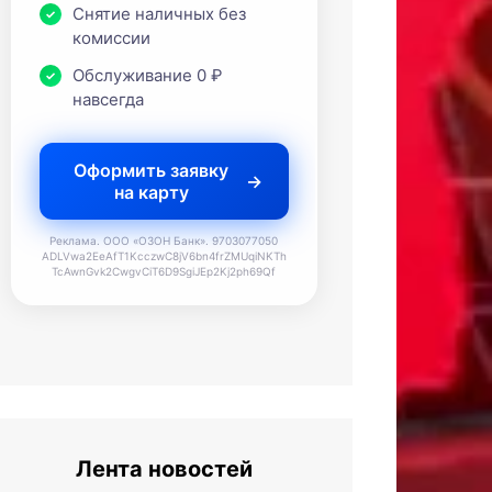
Снятие наличных без
комиссии
Обслуживание 0 ₽
навсегда
Оформить заявку
на карту
Реклама. ООО «ОЗОН Банк». 9703077050
ADLVwa2EeAfT1KcczwC8jV6bn4frZMUqiNKTh
TcAwnGvk2CwgvCiT6D9SgiJEp2Kj2ph69Qf
Лента новостей