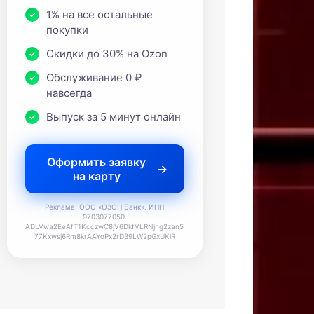
1% на все остальные
покупки
Скидки до 30% на Ozon
Обслуживание 0 ₽
навсегда
Выпуск за 5 минут онлайн
Оформить заявку
на карту
Реклама. ООО «ОЗОН Банк». ИНН
9703077050.
ADLVwa2EeAfT1KcczwC8jV6DkfVLRNjng2zan5
77Kxwsj6Rm8krAAYoPx2rD39LW2pGxUKiR