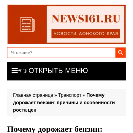
Перейти
к
содержимому
Search Button
Search
for:
👈 ОТКРЫТЬ МЕНЮ
Главная страница
»
Транспорт
»
Почему
дорожает бензин: причины и особенности
роста цен
Почему дорожает бензин: