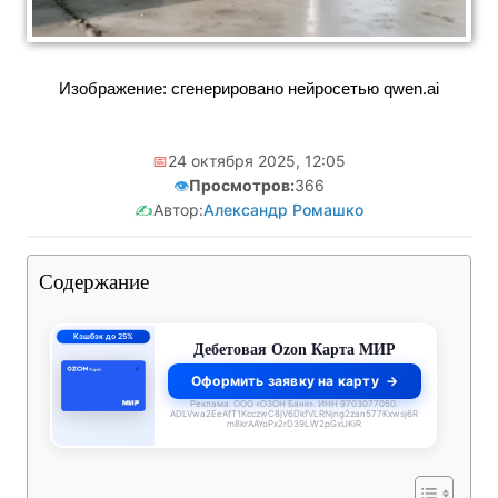
Изображение: сгенерировано нейросетью qwen.ai
📅
24 октября 2025, 12:05
👁️
Просмотров:
366
✍️
Автор:
Александр Ромашко
Содержание
Кэшбэк до 25%
Дебетовая Ozon Карта МИР
Оформить заявку на карту
Реклама. ООО «ОЗОН Банк». ИНН 9703077050.
ADLVwa2EeAfT1KcczwC8jV6DkfVLRNjng2zan577Kxwsj6R
m8krAAYoPx2rD39LW2pGxUKiR