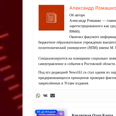
Александр Ромашк
Об авторе
Александр Ромашко — главны
зарегистрированного как ср
89660).
Окончил факультет информац
бюджетное образовательное учреждение высшег
политехнический университет (НПИ) имени М. 
Специализируется на освещении социально знач
самоуправление и события в Ростовской области.
Под его редакцией News161.ru стал одним из п
придерживающихся принципов проверки фактов,
закреплённых в Уставе издания.
0% до 140 дней
Кредитная Ozon Карта