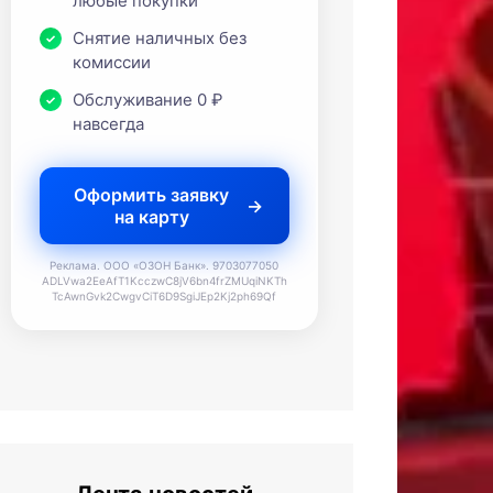
любые покупки
Снятие наличных без
комиссии
Обслуживание 0 ₽
навсегда
Оформить заявку
на карту
Реклама. ООО «ОЗОН Банк». 9703077050
ADLVwa2EeAfT1KcczwC8jV6bn4frZMUqiNKTh
TcAwnGvk2CwgvCiT6D9SgiJEp2Kj2ph69Qf