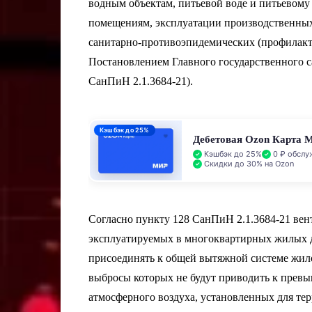
водным объектам, питьевой воде и питьевому
помещениям, эксплуатации производственны
санитарно-противоэпидемических (профилак
Постановлением Главного государственного са
СанПиН 2.1.3684-21).
Кэшбэк до 25%
Дебетовая Ozon Карта 
Кэшбэк до 25%
0 ₽ обслу
Скидки до 30% на Ozon
Согласно пункту 128 СанПиН 2.1.3684-21 вен
эксплуатируемых в многоквартирных жилых д
присоединять к общей вытяжной системе жи
выбросы которых не будут приводить к прев
атмосферного воздуха, установленных для те