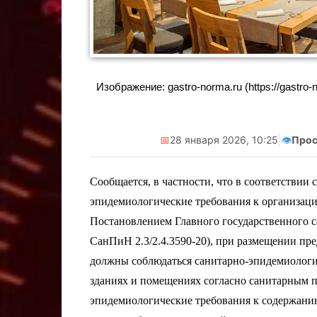
Реклама. Самозанятая Салмашова
Реклама. Самоз
А.А. ИНН:610207641003
А.А. ИНН:
Изображение: gastro-norma.ru (https://gastro
erid:2Vtzqv8Q5qk
erid:2V
📅
28 января 2026, 10:25
|
👁️
Прос
Сообщается, в частности, что в соответствии 
эпидемиологические требования к организац
Постановлением Главного государственного са
СанПиН 2.3/2.4.3590-20), при размещении пр
должны соблюдаться санитарно-эпидемиологи
зданиях и помещениях согласно санитарным 
эпидемиологические требования к содержанию