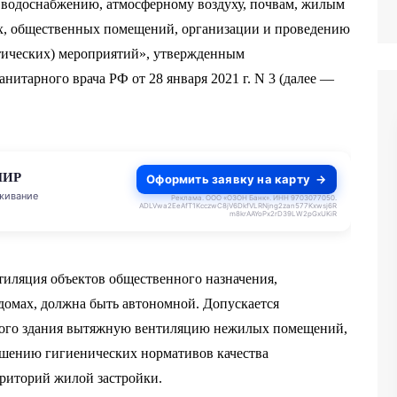
 водоснабжению, атмосферному воздуху, почвам, жилым
х, общественных помещений, организации и проведению
тических) мероприятий», утвержденным
нитарного врача РФ от 28 января 2021 г. N 3 (далее —
МИР
Оформить заявку на карту
живание
Реклама. ООО «ОЗОН Банк». ИНН 9703077050.
ADLVwa2EeAfT1KcczwC8jV6DkfVLRNjng2zan577Kxwsj6R
m8krAAYoPx2rD39LW2pGxUKiR
тиляция объектов общественного назначения,
омах, должна быть автономной. Допускается
лого здания вытяжную вентиляцию нежилых помещений,
ышению гигиенических нормативов качества
рриторий жилой застройки.