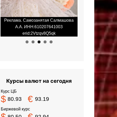
Реклама. Самозанятая Салмашова
Реклама. Самоза
А.А. ИНН:610207641003
А.А. ИНН:6
erid:2Vtzqv8Q5qk
erid:2Vt
Курсы валют на сегодня
Курс ЦБ
$
€
80.93
93.19
Биржевой курс
$
€
80.50
92.94