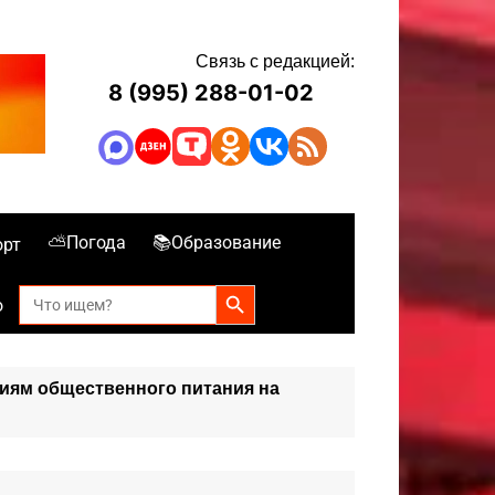
Связь с редакцией:
8 (995) 288-01-02
⛅Погода
📚Образование
орт
Search Button
Search
о
for:
иям общественного питания на