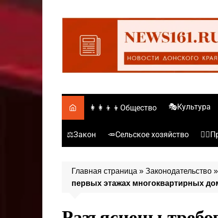
Перейти
к
содержимому
🎭Культура
👩‍👩‍👦‍👦Общество
⚖️Закон
🥕Сельское хозяйство
👮‍♂
Главная страница
»
Законодательство
первых этажах многоквартирных до
Разъяснены требо