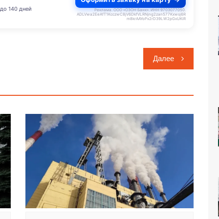
до 140 дней
Реклама. ООО «ОЗОН Банк». ИНН 9703077050.
ADLVwa2EeAfT1KcczwC8jV6DkfVLRNjng2zan577Kxwsj6R
m8krAAYoPx2rD39LW2pGxUKiR
Далее