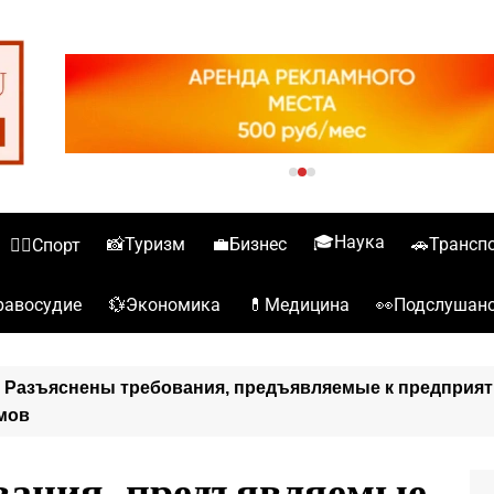
🎓Наука
📸Туризм
💼Бизнес
🚗Трансп
🏋️‍♀️Спорт
💱Экономика
💊Медицина
👀Подслушан
️Правосудие
»
Разъяснены требования, предъявляемые к предприят
мов
вания, предъявляемые