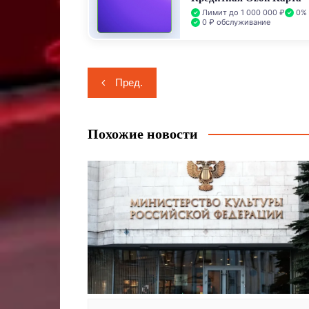
Лимит до 1 000 000 ₽
0% 
0 ₽ обслуживание
Навигация
Пред.
по
записям
Похожие новости