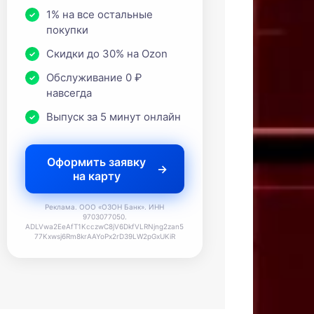
1% на все остальные
покупки
Скидки до 30% на Ozon
Обслуживание 0 ₽
навсегда
Выпуск за 5 минут онлайн
Оформить заявку
на карту
Реклама. ООО «ОЗОН Банк». ИНН
9703077050.
ADLVwa2EeAfT1KcczwC8jV6DkfVLRNjng2zan5
77Kxwsj6Rm8krAAYoPx2rD39LW2pGxUKiR