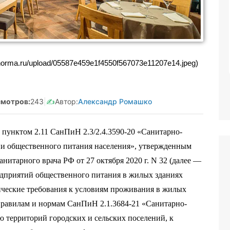
анятая Салмашова
Реклама. Самозанятая Салмашова
610207641003
А.А. ИНН:610207641003
-norma.ru/upload/05587e459e1f4550f567073e11207e14.jpeg)
tzqv8Q5qk
erid:2Vtzqv8Q5qk
мотров:
243
|
✍️
Автор:
Александр Ромашко
с пунктом 2.11 СанПиН 2.3/2.4.3590-20 «Санитарно-
ии общественного питания населения», утвержденным
нитарного врача РФ от 27 октября 2020 г. N 32 (далее —
едприятий общественного питания в жилых зданиях
ческие требования к условиям проживания в жилых
правилам и нормам СанПиН 2.1.3684-21 «Санитарно-
 территорий городских и сельских поселений, к